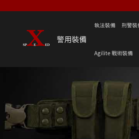
跳
至
主
執法裝備
刑警裝
要
內
警用裝備
容
Agilite 戰術裝備