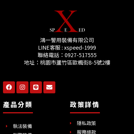
鴻一警用裝備有限公司
LINE客服 : xspeed-1999
聯絡電話：0927-517555
地址：桃園市蘆竹區歐楓街8-5號2樓
F
I
L
E
a
n
i
n
c
s
n
v
e
t
e
e
產品分類
政策詳情
b
a
l
o
g
o
o
r
p
隱私政策
k
a
e
執法裝備
m
服務條款