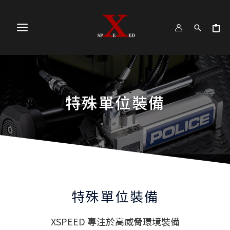
跳
MAIN
至
MENU
主
要
內
容
特殊單位裝備
特殊單位裝備
XSPEED 專注於高威脅環境裝備