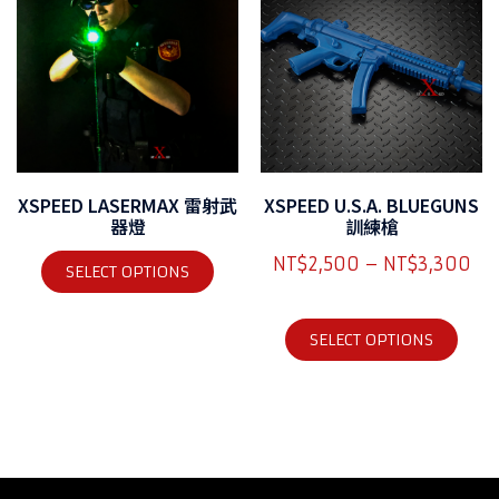
XSPEED LASERMAX 雷射武
XSPEED U.S.A. BLUEGUNS
器燈
訓練槍
NT$
2,500
–
NT$
3,300
SELECT OPTIONS
SELECT OPTIONS