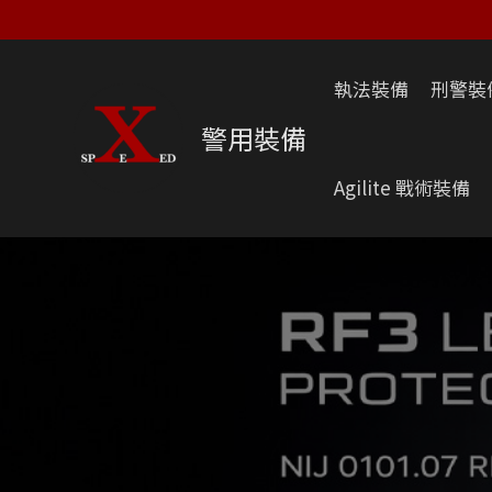
跳
至
主
執法裝備
刑警裝
要
內
警用裝備
容
Agilite 戰術裝備