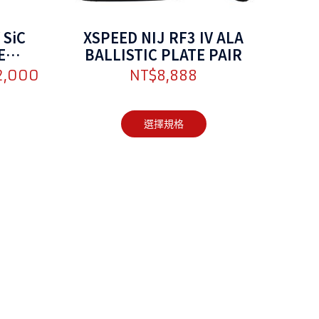
 SiC
XSPEED NIJ RF3 IV ALA
E
BALLISTIC PLATE PAIR
PAIR
2,000
NT$
8,888
選擇規格