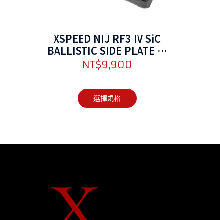
XSPEED NIJ RF3 IV SiC
BALLISTIC SIDE PLATE 防
彈側板
NT$
9,900
選擇規格