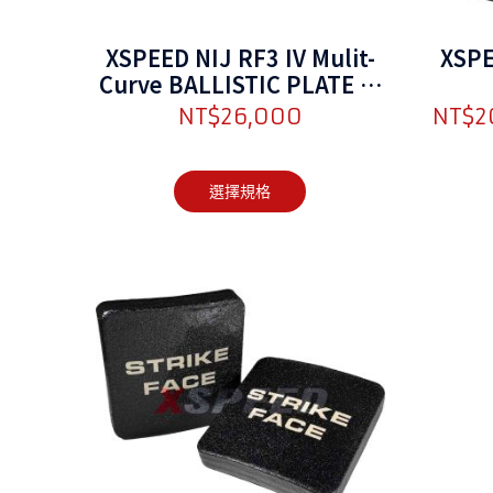
XSPEED NIJ RF3 IV Mulit-
XSPE
Curve BALLISTIC PLATE 輕
量化多曲抗彈板
NT$
26,000
NT$
2
選擇規格