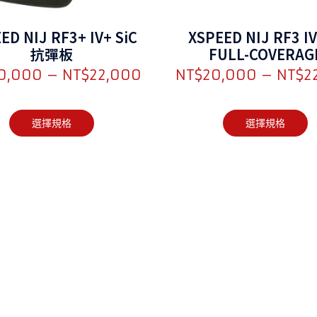
ED NIJ RF3+ IV+ SiC
XSPEED NIJ RF3 IV
抗彈板
FULL-COVERAG
BALLISTIC PLATE 
0,000
–
NT$
22,000
NT$
20,000
–
NT$
2
選擇規格
選擇規格