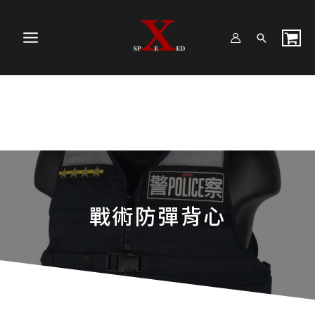
跳
Search...
MAIN
至
MENU
主
要
內
容
戰術防彈背心