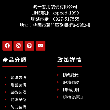
鴻一警用裝備有限公司
LINE客服 : xspeed-1999
聯絡電話：0927-517555
地址：桃園市蘆竹區歐楓街8-5號2樓
F
I
L
E
a
n
i
n
c
s
n
v
e
t
e
e
產品分類
政策詳情
b
a
l
o
g
o
o
r
p
隱私政策
k
a
e
執法裝備
m
服務條款
刑警裝備
購物說明
戰術裝備
退換貨須知
特殊單位
防刀裝備