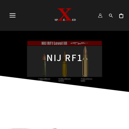
跳
MAIN
至
MENU
主
要
內
容
NIJ RF1