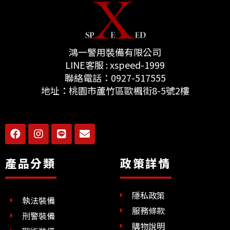
鴻一警用裝備有限公司
LINE客服 : xspeed-1999
聯絡電話：0927-517555
地址：桃園市蘆竹區歐楓街8-5號2樓
F
I
L
E
a
n
i
n
c
s
n
v
e
t
e
e
產品分類
政策詳情
b
a
l
o
g
o
o
r
p
隱私政策
k
a
e
執法裝備
m
服務條款
刑警裝備
購物說明