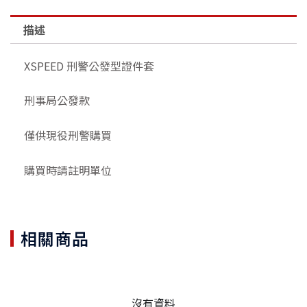
發
型
描述
證
件
XSPEED 刑警公發型證件套
套
數
刑事局公發款
量
僅供現役刑警購買
購買時請註明單位
相關商品
沒有資料