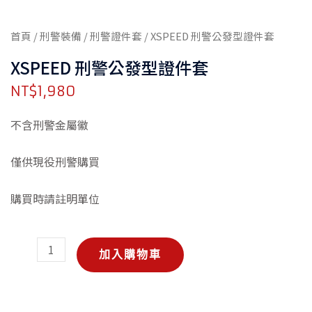
首頁
/
刑警裝備
/
刑警證件套
/ XSPEED 刑警公發型證件套
XSPEED 刑警公發型證件套
NT$
1,980
不含刑警金屬徽
僅供現役刑警購買
購買時請註明單位
XSPEED
加入購物車
刑
警
公