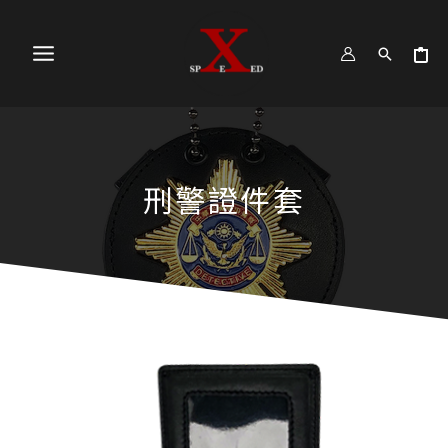
跳
MAIN
至
MENU
主
要
內
容
刑警證件套