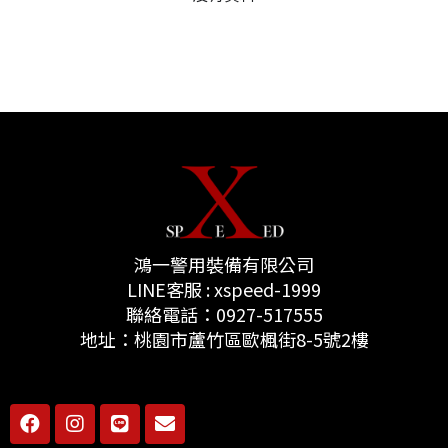
鴻一警用裝備有限公司
LINE客服 : xspeed-1999
聯絡電話：0927-517555
地址：桃園市蘆竹區歐楓街8-5號2樓
F
I
L
E
a
n
i
n