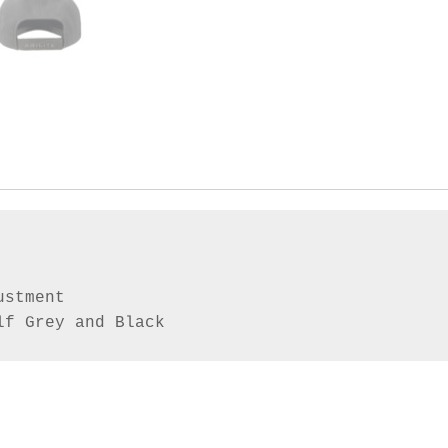
stment

lf Grey and Black