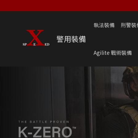
跳
至
主
執法裝備
刑警裝
要
內
警用裝備
容
Agilite 戰術裝備