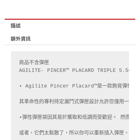
量
描述
額外資訊
商品不含彈匣

AGILITE- PINCER™ PLACARD TRIPLE 5.56 MA
• Agilite Pincer Placard™是一款鉤背彈
其革命性的專利待定漏鬥式彈匣設計允許您僅用一隻手
•彈性彈匣袋因其易於獲取和低調而受歡迎。 然而，它
或者，它們太鬆散了，所以你可以重新插入彈匣，但你