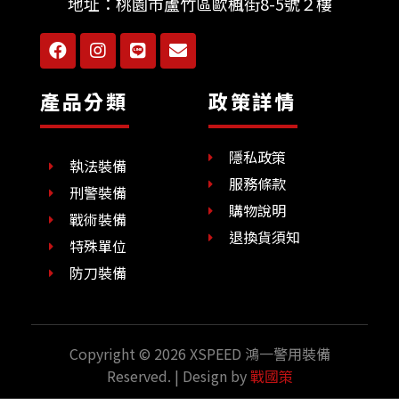
地址：
桃園市蘆竹區歐楓街8-5號２樓
F
I
L
E
a
n
i
n
c
s
n
v
e
t
e
e
產品分類
政策詳情
b
a
l
o
g
o
o
r
p
隱私政策
k
a
e
執法裝備
m
服務條款
刑警裝備
購物說明
戰術裝備
退換貨須知
特殊單位
防刀裝備
Copyright © 2026 XSPEED 鴻一警用裝備
Reserved. | Design by
戰國策