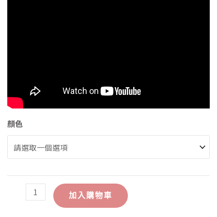
AGILITE-
顏色
PINCER™
PLACARD
TRIPLE
556
MAG
POUCH
加入購物車
數