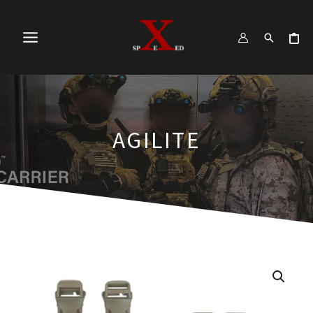
跳
MAIN
至
MENU
主
要
內
容
AGILITE