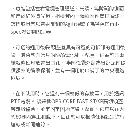
•功能包括左右電纜管理通道、光滑、無障礙的側面
和用於紅外閃光燈、相機等的上蹦極附件管理區域，
該區域具有以雷射雕刻的Agilite蠍子為特色的mil-
spec聚合物固定器。
•可選的通用後袋 頭盔蓋具有可選的可拆卸的通用後
袋，適合所有常見的NVG電池組、配重，併為所有電
纜戰略性地放置出口孔。 半剛性袋外部為後部配件提
供額外的衝擊保護，並有一個用於ID補丁的中央環路
區域。
•在不使用時，它還有一個較低的存放區，用於通訊
PTT電纜。 後袋與OPS-CORE FAST ST/XP高切頭盔
蓋無縫整合，並牢固牢固地連線，然而，它可以在大
約60秒內穿上和脫下，因此您可以根據任務設定進行
連線或斷開連線。