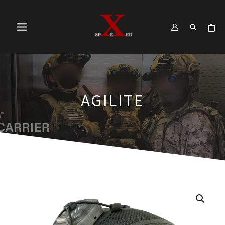
跳
MAIN
至
MENU
主
要
內
容
AGILITE