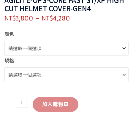
CUT HELMET COVER-GEN4
NT$
3,800
–
NT$
4,280
AGILITE-
顏色
OPS-
CORE
FAST
規格
ST/XP
HIGH
CUT
HELMET
COVER-
GEN4
加入購物車
數
量