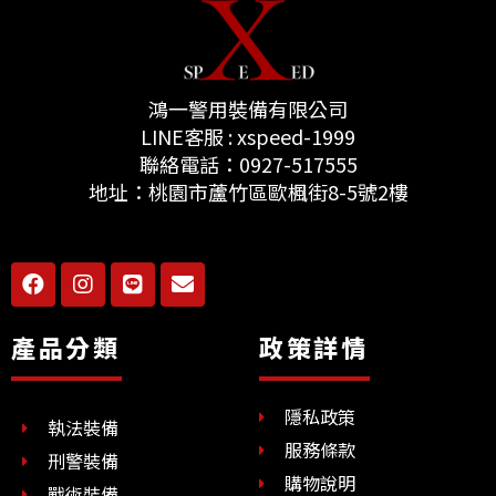
鴻一警用裝備有限公司
LINE客服 : xspeed-1999
聯絡電話：0927-517555
地址：桃園市蘆竹區歐楓街8-5號2樓
F
I
L
E
a
n
i
n
c
s
n
v
e
t
e
e
產品分類
政策詳情
b
a
l
o
g
o
o
r
p
隱私政策
k
a
e
執法裝備
m
服務條款
刑警裝備
購物說明
戰術裝備