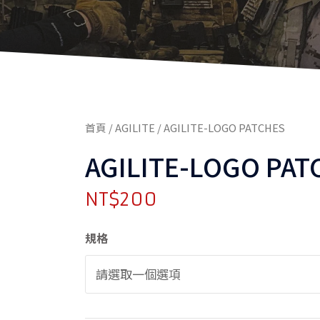
首頁
/
AGILITE
/ AGILITE-LOGO PATCHES
AGILITE-LOGO PAT
NT$
200
AGILITE-
規格
LOGO
PATCHES
數
量