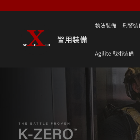
跳
至
主
執法裝備
刑警裝
要
內
警用裝備
容
Agilite 戰術裝備