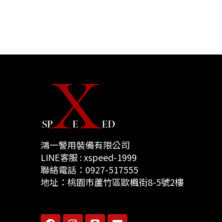
鴻一警用裝備有限公司
LINE客服 : xspeed-1999
聯絡電話：0927-517555
地址：桃園市蘆竹區歐楓街8-5號2樓
F
I
L
E