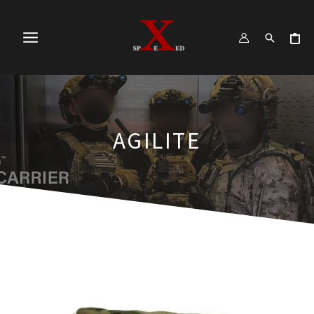
跳
MAIN
至
MENU
主
要
內
容
AGILITE