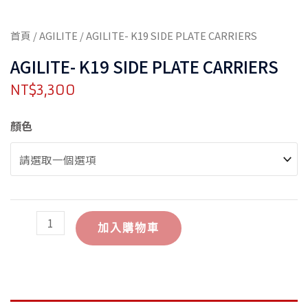
首頁
/
AGILITE
/ AGILITE- K19 SIDE PLATE CARRIERS
AGILITE- K19 SIDE PLATE CARRIERS
NT$
3,300
AGILITE-
顏色
K19
SIDE
PLATE
CARRIERS
數
量
加入購物車