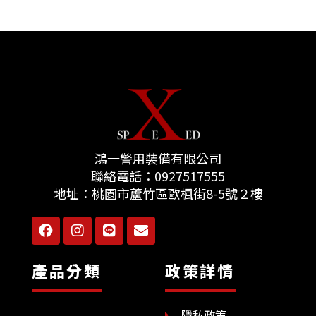
鴻一警用裝備有限公司
聯絡電話：
0927517555
地址：
桃園市蘆竹區歐楓街8-5號２樓
F
I
L
E
a
n
i
n
c
s
n
v
e
t
e
e
產品分類
政策詳情
b
a
l
o
g
o
o
r
p
隱私政策