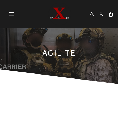
跳
MAIN
至
MENU
主
要
內
容
AGILITE