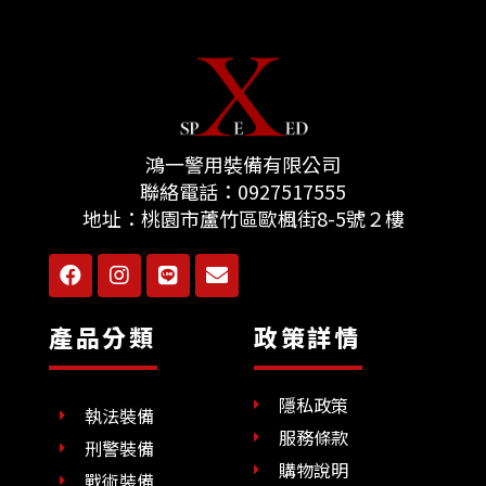
鴻一警用裝備有限公司
聯絡電話：
0927517555
地址：
桃園市蘆竹區歐楓街8-5號２樓
F
I
L
E
a
n
i
n
c
s
n
v
e
t
e
e
產品分類
政策詳情
b
a
l
o
g
o
o
r
p
隱私政策
k
a
e
執法裝備
m
服務條款
刑警裝備
購物說明
戰術裝備