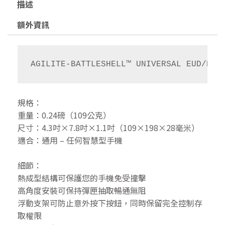
描述
額外資訊
AGILITE-BATTLESHELL™ UNIVERSAL EUD/PHO
規格：
重量：0.24磅（109公克）
尺寸：4.3吋×7.8吋×1.1吋（109×198×28毫米）
適合：通用 – 任何智慧型手機
細節：
熱成型結構可保護您的手機免受撞擊
高角度安裝可保持彈匣抽取暢通無阻
浮動支架可防止意外按下按鈕，同時保留完全控制存
取權限