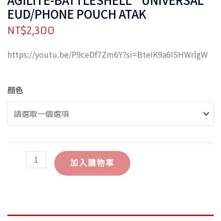
EUD/PHONE POUCH ATAK
NT$
2,300
https://youtu.be/P9ceDf7Zm6Y?si=BteIK9a6ISHWrlgW
AGILITE-
顏色
BATTLESHELL™
UNIVERSAL
EUD/PHONE
POUCH
ATAK
數
加入購物車
量