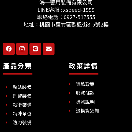
鴻一警用裝備有限公司
LINE客服 : xspeed-1999
聯絡電話：0927-517555
地址：桃園市蘆竹區歐楓街8-5號2樓
F
I
L
E
a
n
i
n
c
s
n
v
e
t
e
e
產品分類
政策詳情
b
a
l
o
g
o
o
r
p
隱私政策
k
a
e
執法裝備
m
服務條款
刑警裝備
購物說明
戰術裝備
退換貨須知
特殊單位
防刀裝備