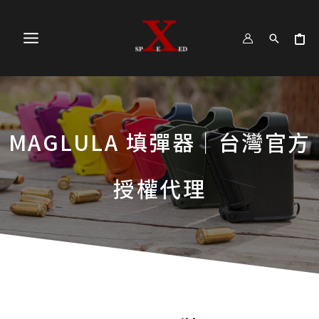
跳
MAIN
至
MENU
主
要
內
容
MAGLULA 填彈器｜台灣官方
授權代理