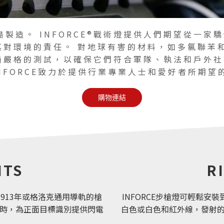
p.在羅德島製造。 INFORCE®戰術燈提供人們期望
待其對環境的責任。 對地球有害的材料，如多氯聯苯和
要經過嚴格的測試，以確保它們符合軍隊、執法和戶外
，INFORCE致力於提供行業專業人士和愛好者所期
購物連結
HTS
R
何配備1913年或格洛克通用導軌的槍
INFORCE步槍燈可輕鬆安裝
5小時，為正面目標識別提供閃電
白色或白色和紅外線，發射的