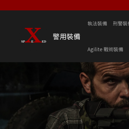
跳
至
主
執法裝備
刑警裝
要
內
警用裝備
容
Agilite 戰術裝備