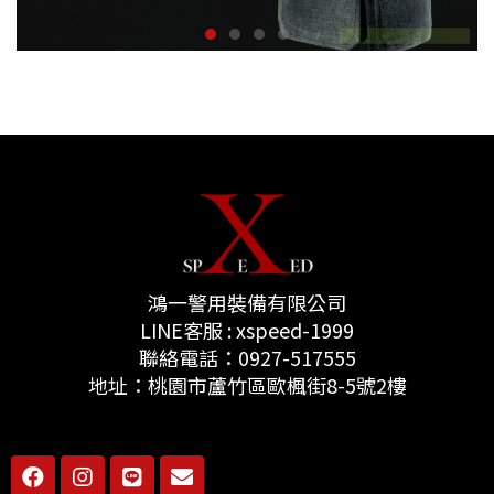
鴻一警用裝備有限公司
LINE客服 : xspeed-1999
聯絡電話：0927-517555
地址：桃園市蘆竹區歐楓街8-5號2樓
F
I
L
E
a
n
i
n