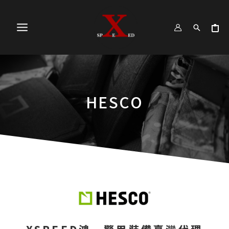
跳
MAIN
至
MENU
主
要
內
容
HESCO