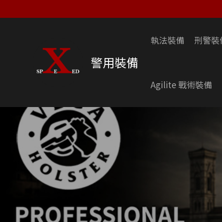
跳
至
主
執法裝備
刑警裝
要
內
警用裝備
容
Agilite 戰術裝備