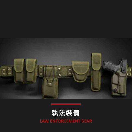
執法裝備
LAW ENFORCEMENT GEAR