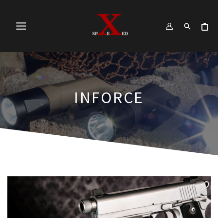
跳
MAIN
至
MENU
主
要
內
容
INFORCE