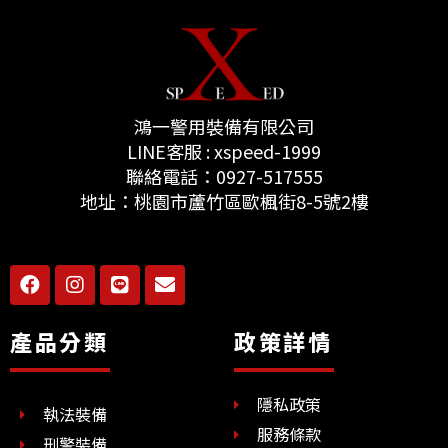
鴻一警用裝備有限公司
LINE客服 : xspeed-1999
聯絡電話：0927-517555
地址：桃園市蘆竹區歐楓街8-5號2樓
F
I
L
E
a
n
i
n
c
s
n
v
e
t
e
e
產品分類
政策詳情
b
a
l
o
g
o
o
r
p
隱私政策
k
a
e
執法裝備
m
服務條款
刑警裝備