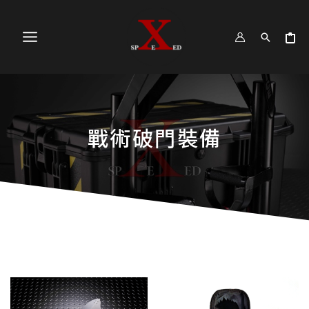
跳
MAIN
至
MENU
主
要
內
容
戰術破門裝備