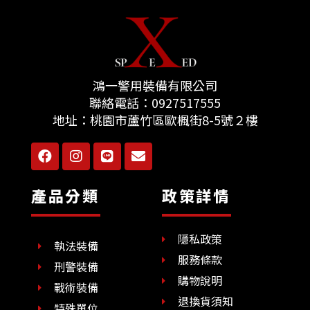
鴻一警用裝備有限公司
聯絡電話：
0927517555
地址：
桃園市蘆竹區歐楓街8-5號２樓
F
I
L
E
a
n
i
n
c
s
n
v
e
t
e
e
產品分類
政策詳情
b
a
l
o
g
o
o
r
p
隱私政策
k
a
e
執法裝備
m
服務條款
刑警裝備
購物說明
戰術裝備
退換貨須知
特殊單位