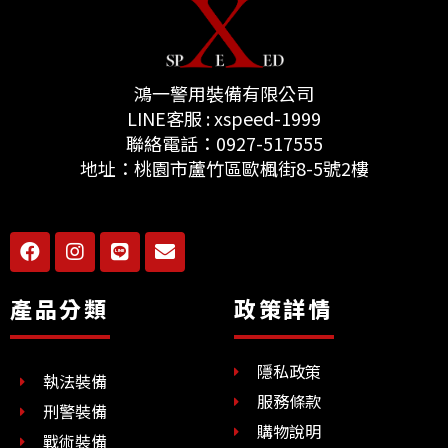
鴻一警用裝備有限公司
LINE客服 : xspeed-1999
聯絡電話：0927-517555
地址：桃園市蘆竹區歐楓街8-5號2樓
F
I
L
E
a
n
i
n
c
s
n
v
e
t
e
e
產品分類
政策詳情
b
a
l
o
g
o
o
r
p
隱私政策
k
a
e
執法裝備
m
服務條款
刑警裝備
購物說明
戰術裝備