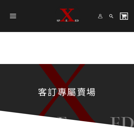
跳
Search...
MAIN
至
MENU
主
要
內
容
客訂專屬賣場